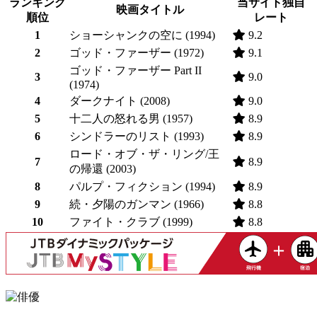
ランキング
当サイト独自
映画タイトル
順位
レート
1
ショーシャンクの空に (1994)
9.2
2
ゴッド・ファーザー (1972)
9.1
ゴッド・ファーザー Part II
3
9.0
(1974)
4
ダークナイト (2008)
9.0
5
十二人の怒れる男 (1957)
8.9
6
シンドラーのリスト (1993)
8.9
ロード・オブ・ザ・リング/王
7
8.9
の帰還 (2003)
8
パルプ・フィクション (1994)
8.9
9
続・夕陽のガンマン (1966)
8.8
10
ファイト・クラブ (1999)
8.8