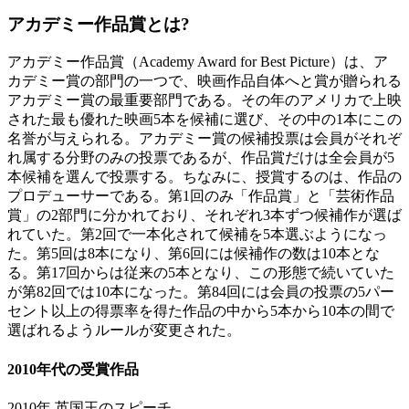
アカデミー作品賞とは?
アカデミー作品賞（Academy Award for Best Picture）は、ア
カデミー賞の部門の一つで、映画作品自体へと賞が贈られる
アカデミー賞の最重要部門である。その年のアメリカで上映
された最も優れた映画5本を候補に選び、その中の1本にこの
名誉が与えられる。アカデミー賞の候補投票は会員がそれぞ
れ属する分野のみの投票であるが、作品賞だけは全会員が5
本候補を選んで投票する。ちなみに、授賞するのは、作品の
プロデューサーである。第1回のみ「作品賞」と「芸術作品
賞」の2部門に分かれており、それぞれ3本ずつ候補作が選ば
れていた。第2回で一本化されて候補を5本選ぶようになっ
た。第5回は8本になり、第6回には候補作の数は10本とな
る。第17回からは従来の5本となり、この形態で続いていた
が第82回では10本になった。第84回には会員の投票の5パー
セント以上の得票率を得た作品の中から5本から10本の間で
選ばれるようルールが変更された。
2010年代の受賞作品
2010年 英国王のスピーチ