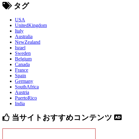
タグ
USA
UnitedKingdom
Italy
Australia
NewZealand
Israel
Sweden
Belgium
Canada
France
Spain
Germany
SouthAfrica
Austria
PuertoRico
India
当サイトおすすめコンテンツ