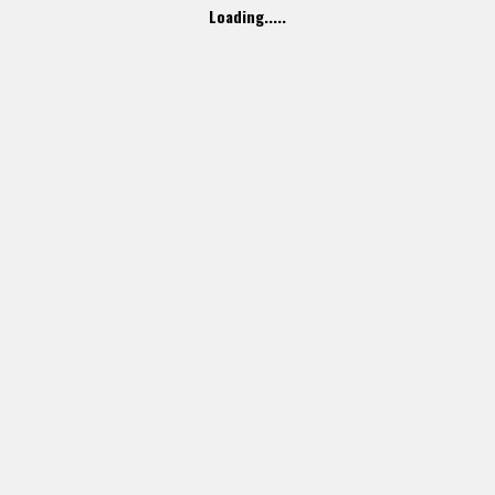
Loading.....
ルギー
 アメリカ, フランス