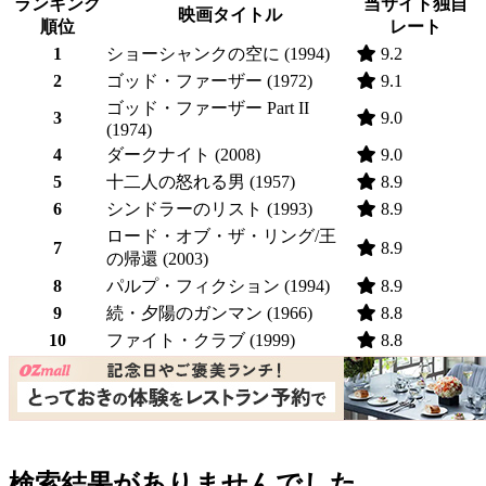
ランキング
当サイト独自
映画タイトル
順位
レート
1
ショーシャンクの空に (1994)
9.2
2
ゴッド・ファーザー (1972)
9.1
ゴッド・ファーザー Part II
3
9.0
(1974)
4
ダークナイト (2008)
9.0
5
十二人の怒れる男 (1957)
8.9
6
シンドラーのリスト (1993)
8.9
ロード・オブ・ザ・リング/王
7
8.9
の帰還 (2003)
8
パルプ・フィクション (1994)
8.9
9
続・夕陽のガンマン (1966)
8.8
10
ファイト・クラブ (1999)
8.8
検索結果がありませんでした